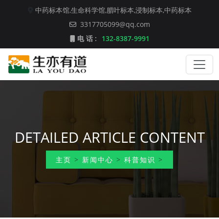
中药标本馆,
生命科学馆,
腊叶标本,
浸制标本,
中药标本
3317705099@qq.com
电 话 :
132-8387-9991
DETAILED ARTICLE CONTENT
主页
>
新闻中心
>
科普知识
>