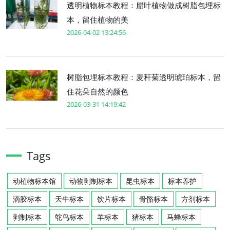
透明植物标本教程：腊叶植物做成树脂包埋标
本，留住植物的美
2026-04-02 13:24:56
树脂包埋标本教程：麦秆菊透明琥珀标本，留
住花朵自然的颜色
2026-03-31 14:19:42
Tags
动植物标本馆
动物剥制标本
昆虫标本
标本养护
滴胶标本
天牛标本
饮片标本
骨骼标本
方剂标本
剥制标本
鸵鸟标本
羊标本
猪标本
马蜂标本