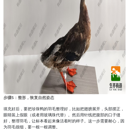
步骤5：整形，恢复自然姿态
填充好后，要把珍珠鸭的羽毛整理好，比如把翅膀展开，头部摆正，
眼睛装上假眼（或者用玻璃珠代替）。然后用针线把腹部的口子缝
好，整理羽毛，让标本看起来像活着时的样子。这一步需要耐心，因
为羽毛很细，要一根一根调整。